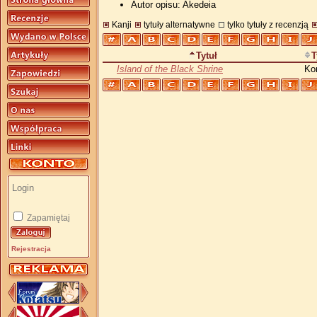
Autor opisu: Akedeia
Kanji
tytuły alternatywne
tylko tytuły z recenzją
Tytuł
T
Island of the Black Shrine
Ko
Zapamiętaj
Rejestracja