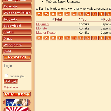
Twórca: Naoki Urasawa
Kanji
tytuły alternatywne
tylko tytuły z recenzją
Tytuł
Typ
Poch
Mujirushi
Komiks
Japoni
Monster
Komiks
Japoni
Master Keaton
Komiks
Japoni
Zapamiętaj
Rejestracja