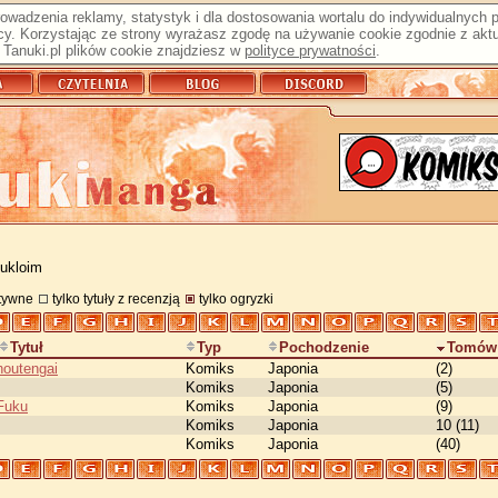
prowadzenia reklamy, statystyk i dla dostosowania wortalu do indywidualnych
y. Korzystając ze strony wyrażasz zgodę na używanie cookie zgodnie z aktu
Tanuki.pl plików cookie znajdziesz w
polityce prywatności
.
 ukloim
atywne
tylko tytuły z recenzją
tylko ogryzki
Tytuł
Typ
Pochodzenie
Tomów
outengai
Komiks
Japonia
(2)
Komiks
Japonia
(5)
 Fuku
Komiks
Japonia
(9)
Komiks
Japonia
10 (11)
Komiks
Japonia
(40)