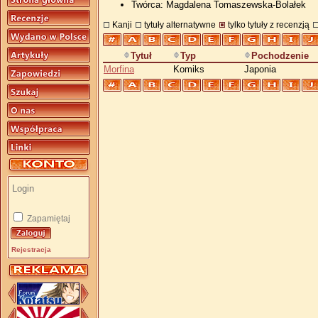
Twórca: Magdalena Tomaszewska-Bolałek
Kanji
tytuły alternatywne
tylko tytuły z recenzją
Tytuł
Typ
Pochodzenie
Morfina
Komiks
Japonia
Zapamiętaj
Rejestracja