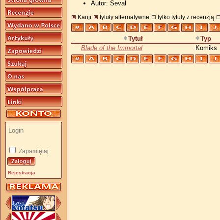
Autor: Seval
Kanji
tytuły alternatywne
tylko tytuły z recenzją
Tytuł
Typ
Blade of the Immortal
Komiks
Zapamiętaj
Rejestracja