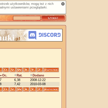
 potrzeb użytkowników, mogą też z nich
alnymi ustawieniami przeglądarki.
Oc.
Rat.
Dodano
7
6,38
2008-12-22
8
7,42
2010-03-08