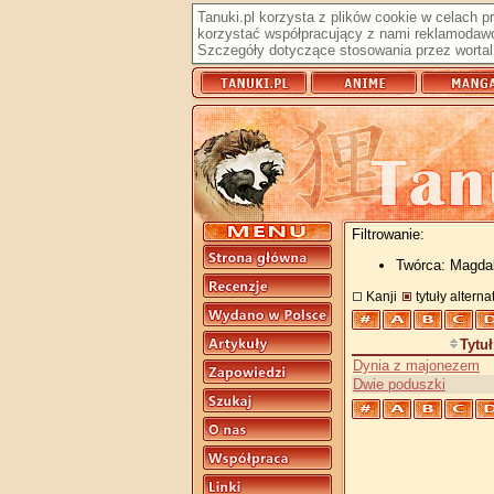
Tanuki.pl korzysta z plików cookie w celach 
korzystać współpracujący z nami reklamodawc
Szczegóły dotyczące stosowania przez wortal 
Filtrowanie:
Twórca: Magda
Kanji
tytuły altern
Tytuł
Dynia z majonezem
Dwie poduszki