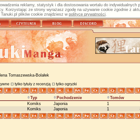
prowadzenia reklamy, statystyk i dla dostosowania wortalu do indywidualnych
y. Korzystając ze strony wyrażasz zgodę na używanie cookie zgodnie z aktu
Tanuki.pl plików cookie znajdziesz w
polityce prywatności
.
lena Tomaszewska-Bolałek
atywne
tylko tytuły z recenzją
tylko ogryzki
Typ
Pochodzenie
Tomów
Komiks
Japonia
1
Komiks
Japonia
1