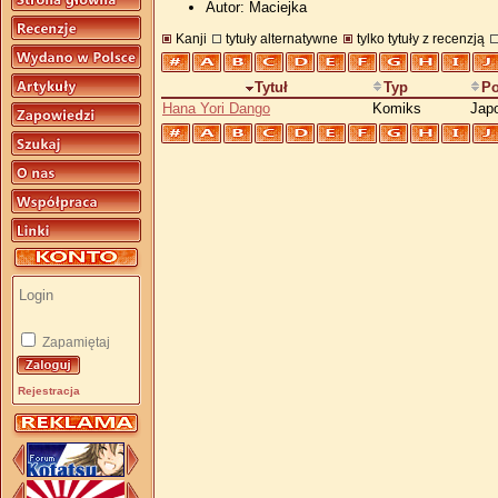
Autor: Maciejka
Kanji
tytuły alternatywne
tylko tytuły z recenzją
Tytuł
Typ
Po
Hana Yori Dango
Komiks
Jap
Zapamiętaj
Rejestracja