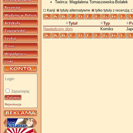
Twórca: Magdalena Tomaszewska-Bolałek
Kanji
tytuły alternatywne
tylko tytuły z recenzją
Tytuł
Typ
P
Nawiedzony dom
Komiks
Jap
Zapamiętaj
Rejestracja