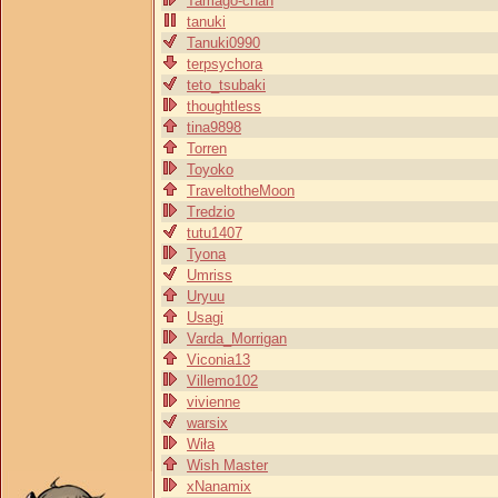
Tamago-chan
tanuki
Tanuki0990
terpsychora
teto_tsubaki
thoughtless
tina9898
Torren
Toyoko
TraveltotheMoon
Tredzio
tutu1407
Tyona
Umriss
Uryuu
Usagi
Varda_Morrigan
Viconia13
Villemo102
vivienne
warsix
Wiła
Wish Master
xNanamix