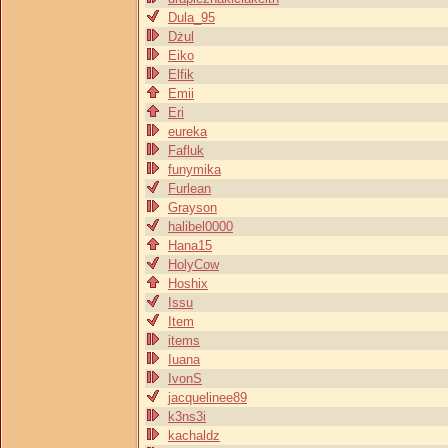
Dula_95
Dżul
Eiko
Elfik
Emii
Eri
eureka
Fafluk
funymika
Furlean
Grayson
halibel0000
Hana15
HolyCow
Hoshix
Issu
Item
items
Iuana
IvonS
jacquelinee89
k3ns3i
kachaldz