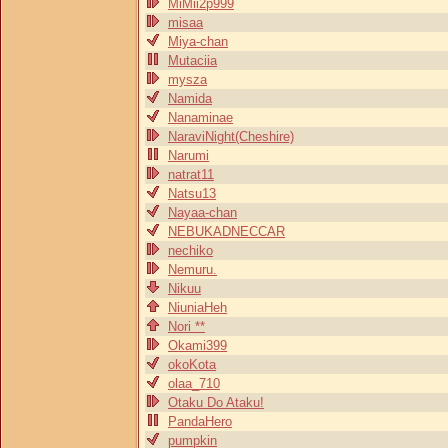
MiMii2p999
misaa
Miya-chan
Mutaciia
mysza
Namida
Nanaminae
NaraviNight(Cheshire)
Narumi
natrat11
Natsu13
Nayaa-chan
NEBUKADNECCAR
nechiko
Nemuru.
Nikuu
NiuniaHeh
Nori **
Okami399
okoKota
olaa_710
Otaku Do Ataku!
PandaHero
pumpkin