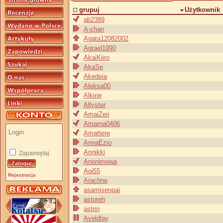
grupuj
Użytkownik
ab2389
A-chan
Agata12082002
Agrael1990
AkaiKiiro
AkaSe
Akedeia
Aleksa00
Alkine
Allyster
AmaiZeri
Amarna0406
Amattere
AnnaEzio
Annikki
Zapamiętaj
Anonimowa
Aoi55
Rejestracja
Arachne
asamisenpai
astoreh
astrin
Aveldlay