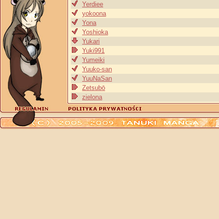
Yerdiee
yokoona
Yona
Yoshioka
Yukari
Yuki991
Yumeiki
Yuuko-san
YuuNaSan
Zetsubō
zielona