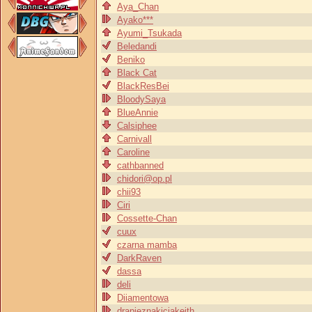
Aya_Chan
Ayako***
Ayumi_Tsukada
Beledandi
Beniko
Black Cat
BlackResBei
BloodySaya
BlueAnnie
Calsiphee
Carnivall
Caroline
cathbanned
chidori@op.pl
chii93
Ciri
Cossette-Chan
cuux
czarna mamba
DarkRaven
dassa
deli
Diiamentowa
drapieznakiciakeith