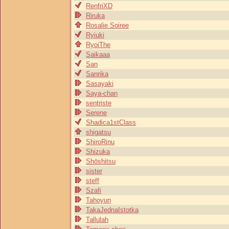
RenfriXD
Riruka
Rosalie Soiree
Ryiuki
RyoiThe
Saikaaa
San
Sanrika
Sasayaki
Saya-chan
sentriste
Serene
Shadica1stClass
shigatsu
ShiroRinu
Shizuka
Shōshitsu
sister
steff
Szafi
Tahoyun
TakaJednaIstotka
Tallulah