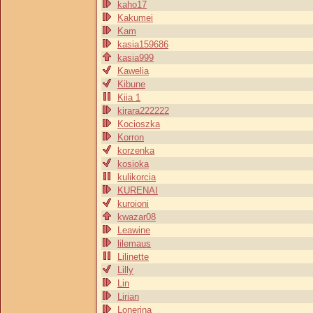
kaho17
Kakumei
Kam
kasia159686
kasia999
Kawelia
Kibune
Kiia 1
kirara222222
Kocioszka
Korron
korzenka
kosioka
kulikorcia
KURENAI
kuroioni
kwazar08
Leawine
lilemaus
Lilinette
Lilly
Lin
Lirian
Lonerina