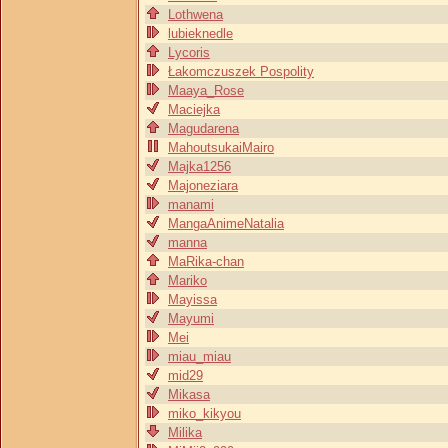
Lothwena
lubieknedle
Lycoris
Łakomczuszek Pospolity
Maaya_Rose
Maciejka
Magudarena
MahoutsukaiMairo
Majka1256
Majoneziara
manami
MangaAnimeNatalia
manna
MaRika-chan
Mariko
Mayissa
Mayumi
Mei
miau_miau
mid29
Mikasa
miko_kikyou
Milika