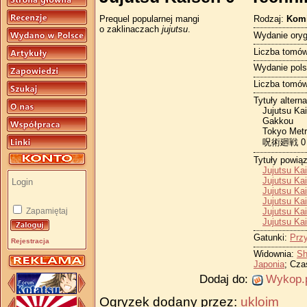
Rodzaj:
Kom
Prequel popularnej mangi
o zaklinaczach
jujutsu
.
Wydanie oryg
Liczba tomów
Wydanie pols
Liczba tomów
Tytuły altern
Jujutsu Ka
Gakkou
Tokyo Metr
呪術廻戦 
Tytuły powią
Jujutsu Ka
Jujutsu Ka
Jujutsu Ka
Jujutsu Ka
Jujutsu Ka
Zapamiętaj
Jujutsu Ka
Gatunki:
Prz
Rejestracja
Widownia:
Sh
Japonia
; Cza
Dodaj do:
Wykop.
Ogryzek dodany przez:
ukloim