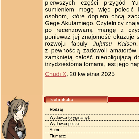
pierwszych części przygód Yuu
sumieniem mogę więc polecić l
osobom, które dopiero chcą za
Gege Akutamiego. Czytelnicy znają
po recenzowaną mangę z czys
ponieważ jej znajomość okazuje s
rozwoju fabuły
Jujutsu Kaisen
z pewnością zadowoli amatoró
zamkniętą całość nieobligującą d
trzydziestoma tomami, jest jego n
Chudi X
, 20 kwietnia 2025
Technikalia
Rodzaj
Wydawca (oryginalny):
Wydawca polski:
Autor:
Tłumacz: