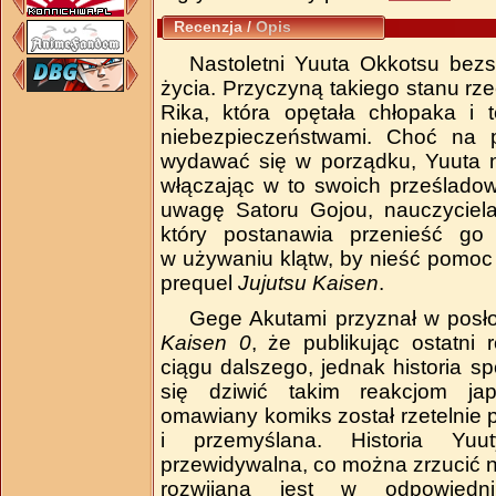
Recenzja
/
Opis
Nastoletni Yuuta Okkotsu bezs
życia. Przyczyną takiego stanu rze
Rika, która opętała chłopaka i 
niebezpieczeństwami. Choć na 
wydawać się w porządku, Yuuta ni
włączając w to swoich prześlado
uwagę Satoru Gojou, nauczyciela
który postanawia przenieść go 
w używaniu klątw, by nieść pomoc
prequel
Jujutsu Kaisen
.
Gege Akutami przyznał w posł
Kaisen 0
, że publikując ostatni 
ciągu dalszego, jednak historia s
się dziwić takim reakcjom jap
omawiany komiks został rzetelnie 
i przemyślana. Historia Yu
przewidywalna, co można zrzucić 
rozwijana jest w odpowiedn