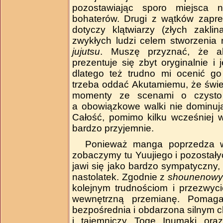
pozostawiając sporo miejsca n
bohaterów. Drugi z wątków zapr
dotyczy klątwiarzy (złych zaklin
zwykłych ludzi celem stworzenia 
jujutsu
. Muszę przyznać, że ak
prezentuje się zbyt oryginalnie i
dlatego też trudno mi ocenić go 
trzeba oddać Akutamiemu, że świet
momenty ze scenami o czysto 
a obowiązkowe walki nie dominują
Całość, pomimo kilku wcześniej 
bardzo przyjemnie.
Ponieważ manga poprzedza wy
zobaczymy tu Yuujiego i pozostały
jawi się jako bardzo sympatyczny,
nastolatek. Zgodnie z
shounenowy
kolejnym trudnościom i przezwyci
wewnętrzną przemianę. Poma
bezpośrednia i obdarzona silnym c
i tajemniczy Toge Inumaki oraz