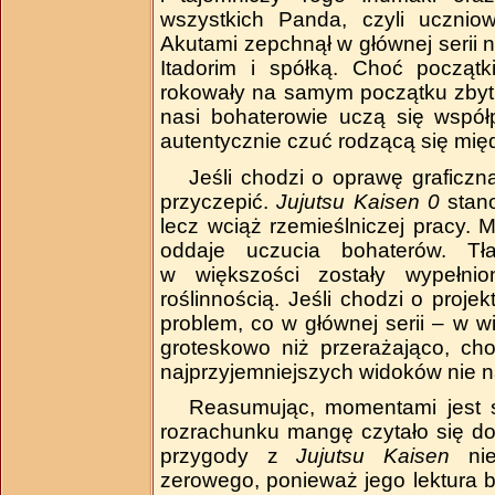
wszystkich Panda, czyli uczniow
Akutami zepchnął w głównej serii na
Itadorim i spółką. Choć początk
rokowały na samym początku zbyt 
nasi bohaterowie uczą się współ
autentycznie czuć rodzącą się międ
Jeśli chodzi o oprawę graficzn
przyczepić.
Jujutsu Kaisen 0
stano
lecz wciąż rzemieślniczej pracy. M
oddaje uczucia bohaterów. Tł
w większości zostały wypełni
roślinnością. Jeśli chodzi o proje
problem, co w głównej serii – w wi
groteskowo niż przerażająco, ch
najprzyjemniejszych widoków nie n
Reasumując, momentami jest 
rozrachunku mangę czytało się doś
przygody z
Jujutsu Kaisen
nie
zerowego, ponieważ jego lektura by