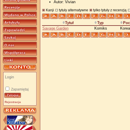
Autor: Vivian
Kanji
tytuły alternatywne
tylko tytuły z recenzją
Tytuł
Typ
Poc
Savage Garden
Komiks
Korea
Zapamiętaj
Rejestracja