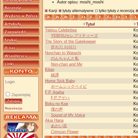
Autor opisu: moshi_moshi
Kanji
tytuły alternatywne
tylko tytuły z recenzją
Tytuł
Yebisu Celebrities
Ko
YEBISUセレブリティーズ
Ko
The Story of the Gatekeeper
Ko
문지기 이야기
Ko
Nonchan to Watashi
Ko
のんちゃんと私
Ko
Non-chan and Me
Ko
Kitan
Ko
綺譚
Ko
Home Sick Baby
Ko
ホームシックベイビ
Ko
F.P. Ageha
Ko
Zapamiętaj
F.P.アゲハ
Ko
Boku no Koe
Ko
Rejestracja
僕の声
Ko
Sound of My Voice
Ko
Akai Hana
Ko
あかい花
Ko
Crimson Flower
Ko