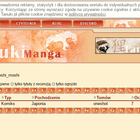
prowadzenia reklamy, statystyk i dla dostosowania wortalu do indywidualnych
y. Korzystając ze strony wyrażasz zgodę na używanie cookie zgodnie z aktu
Tanuki.pl plików cookie znajdziesz w
polityce prywatności
.
oshi_moshi
atywne
tylko tytuły z recenzją
tylko ogryzki
Typ
Pochodzenie
Tomów
Oc
Komiks
Japonia
oneshot
7