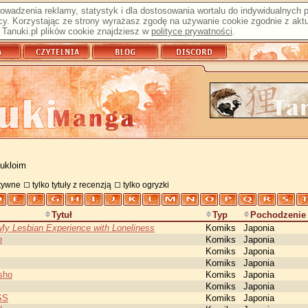
prowadzenia reklamy, statystyk i dla dostosowania wortalu do indywidualnych
y. Korzystając ze strony wyrażasz zgodę na używanie cookie zgodnie z aktu
Tanuki.pl plików cookie znajdziesz w
polityce prywatności
.
 ukloim
atywne
tylko tytuły z recenzją
tylko ogryzki
Tytuł
Typ
Pochodzenie
 My Lesbian Experience with Loneliness
Komiks
Japonia
n
Komiks
Japonia
Komiks
Japonia
Komiks
Japonia
sho
Komiks
Japonia
Komiks
Japonia
SS
Komiks
Japonia