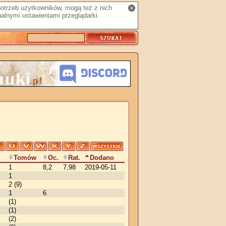
 potrzeb użytkowników, mogą też z nich
alnymi ustawieniami przeglądarki.
Tomów
Oc.
Rat.
Dodano
1
8,2
7,98
2019-05-11
1
2 (9)
1
6
(1)
(1)
(2)