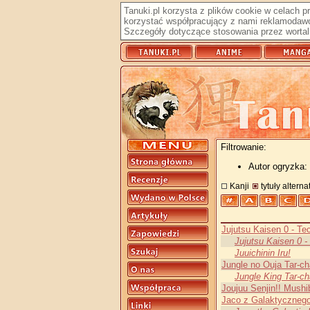
Tanuki.pl korzysta z plików cookie w celach 
korzystać współpracujący z nami reklamodawc
Szczegóły dotyczące stosowania przez wortal 
Filtrowanie:
Autor ogryzka:
Kanji
tytuły altern
Jujutsu Kaisen 0 - Te
Jujutsu Kaisen 0 
Juuichinin Iru!
Jungle no Ouja Tar-c
Jungle King Tar-c
Joujuu Senjin!! Mush
Jaco z Galaktycznego