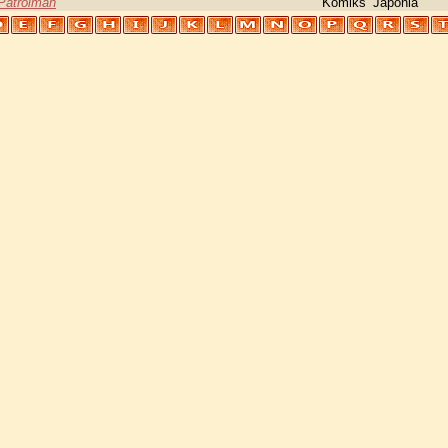
 Patrolman
Komiks
Japonia