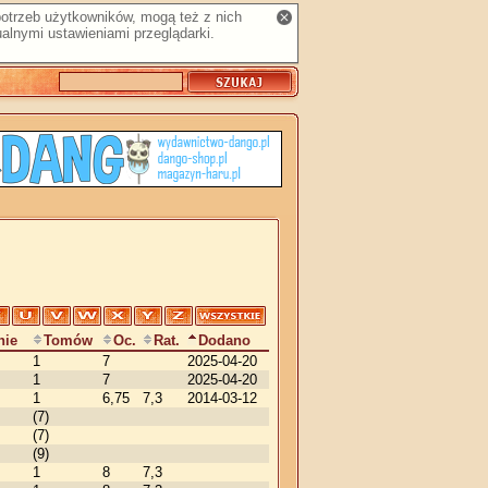
 potrzeb użytkowników, mogą też z nich
alnymi ustawieniami przeglądarki.
nie
Tomów
Oc.
Rat.
Dodano
1
7
2025-04-20
1
7
2025-04-20
1
6,75
7,3
2014-03-12
(7)
(7)
(9)
1
8
7,3