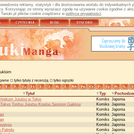
prowadzenia reklamy, statystyk i dla dostosowania wortalu do indywidualnych
y. Korzystając ze strony wyrażasz zgodę na używanie cookie zgodnie z aktu
Tanuki.pl plików cookie znajdziesz w
polityce prywatności
.
 ukloim
atywne
tylko tytuły z recenzją
tylko ogryzki
Tytuł
Typ
Pochodze
chnikum Jujutsu w Tokio
Komiks
Japonia
- Tokyo Toritsu Jujutsu Koutou Senmon Gakkou
Komiks
Japonia
Komiks
Japonia
han
Komiks
Japonia
han
Komiks
Japonia
ibugyou
Komiks
Japonia
 Patrolu
Komiks
Japonia