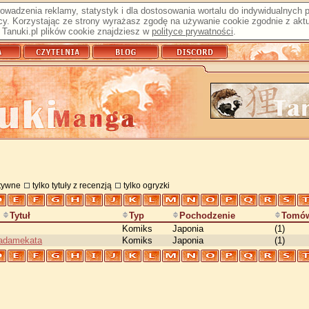
prowadzenia reklamy, statystyk i dla dostosowania wortalu do indywidualnych
y. Korzystając ze strony wyrażasz zgodę na używanie cookie zgodnie z aktu
Tanuki.pl plików cookie znajdziesz w
polityce prywatności
.
atywne
tylko tytuły z recenzją
tylko ogryzki
Tytuł
Typ
Pochodzenie
Tomó
Komiks
Japonia
(1)
Nadamekata
Komiks
Japonia
(1)