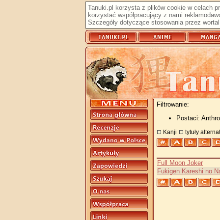
Tanuki.pl korzysta z plików cookie w celach 
korzystać współpracujący z nami reklamodawc
Szczegóły dotyczące stosowania przez wortal 
Filtrowanie:
Postaci: Anthro
Kanji
tytuły altern
Full Moon Joker
Fukigen Kareshi no 