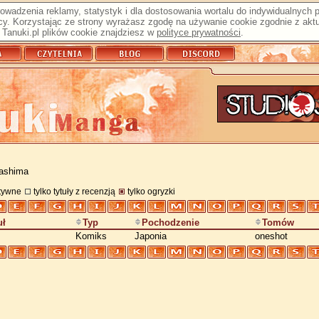
prowadzenia reklamy, statystyk i dla dostosowania wortalu do indywidualnych
y. Korzystając ze strony wyrażasz zgodę na używanie cookie zgodnie z aktu
Tanuki.pl plików cookie znajdziesz w
polityce prywatności
.
Mashima
atywne
tylko tytuły z recenzją
tylko ogryzki
uł
Typ
Pochodzenie
Tomów
Komiks
Japonia
oneshot