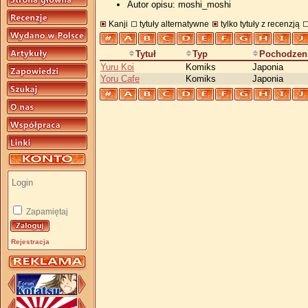
Autor opisu: moshi_moshi
Kanji
tytuły alternatywne
tylko tytuły z recenzją
Tytuł
Typ
Pochodzen
Yuru Koi
Komiks
Japonia
Yoru Cafe
Komiks
Japonia
Zapamiętaj
Rejestracja