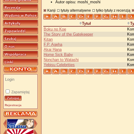
Autor opisu: moshi_moshi
Kanji
tytuły alternatywne
tylko tytuły z recenzją
Tytuł
T
Boku no Koe
Kom
The Story of the Gatekeeper
Kom
Kitan
Kom
F.P. Ageha
Kom
Akai Hana
Kom
Home Sick Baby
Kom
Nonchan to Watashi
Kom
Yebisu Celebrities
Kom
Zapamiętaj
Rejestracja