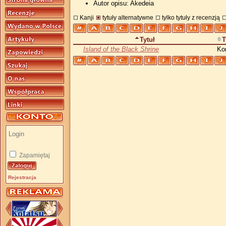
Autor opisu: Akedeia
Kanji
tytuły alternatywne
tylko tytuły z recenzją
Tytuł
T
Island of the Black Shrine
Ko
Zapamiętaj
Rejestracja