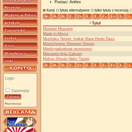
Postaci: Anthro
Kanji
tytuły alternatywne
tylko tytuły z recenzją
Tytuł
Monster Musume
Made in Abyss
Mushoku Tensei: Isekai Ittara Honki Dasu
Monochrome Shounen Shoujo
Międzygatunkowi recenzenci
Marugoto Anju Gakuen
Mahou Shoujo Neko Taruto
Zapamiętaj
Rejestracja