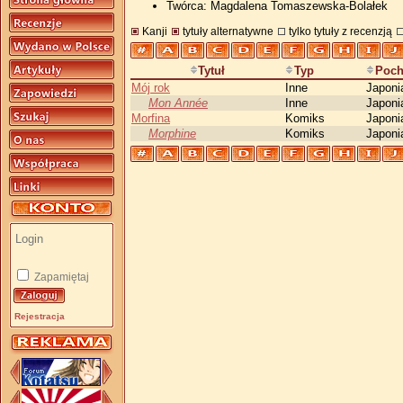
Twórca: Magdalena Tomaszewska-Bolałek
Kanji
tytuły alternatywne
tylko tytuły z recenzją
Tytuł
Typ
Poch
Mój rok
Inne
Japoni
Mon Année
Inne
Japoni
Morfina
Komiks
Japoni
Morphine
Komiks
Japoni
Zapamiętaj
Rejestracja