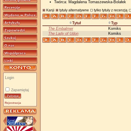
Twórca: Magdalena Tomaszewska-Bolałek
Kanji
tytuły alternatywne
tylko tytuły z recenzją
Tytuł
Typ
The Embalmer
Komiks
The Lady of Udon
Komiks
Zapamiętaj
Rejestracja