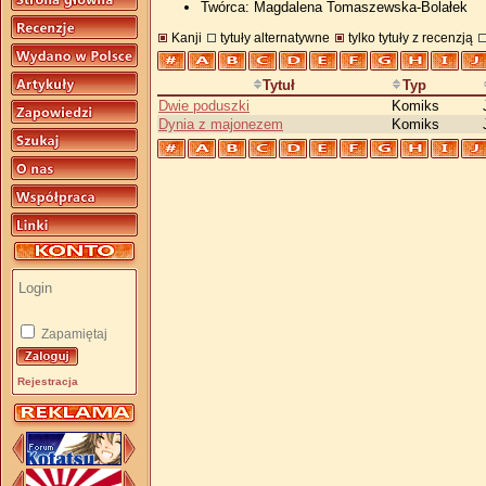
Twórca: Magdalena Tomaszewska-Bolałek
Kanji
tytuły alternatywne
tylko tytuły z recenzją
Tytuł
Typ
Dwie poduszki
Komiks
Dynia z majonezem
Komiks
Zapamiętaj
Rejestracja