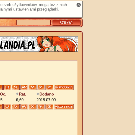
 potrzeb użytkowników, mogą też z nich
alnymi ustawieniami przeglądarki.
Oc.
Rat.
Dodano
,5
6,69
2018-07-09