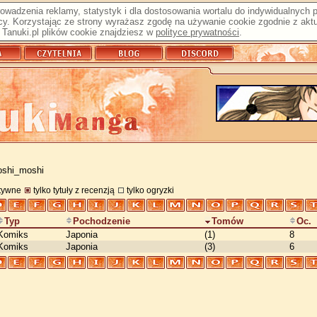
prowadzenia reklamy, statystyk i dla dostosowania wortalu do indywidualnych
y. Korzystając ze strony wyrażasz zgodę na używanie cookie zgodnie z aktu
Tanuki.pl plików cookie znajdziesz w
polityce prywatności
.
oshi_moshi
atywne
tylko tytuły z recenzją
tylko ogryzki
Typ
Pochodzenie
Tomów
Oc.
Komiks
Japonia
(1)
8
Komiks
Japonia
(3)
6