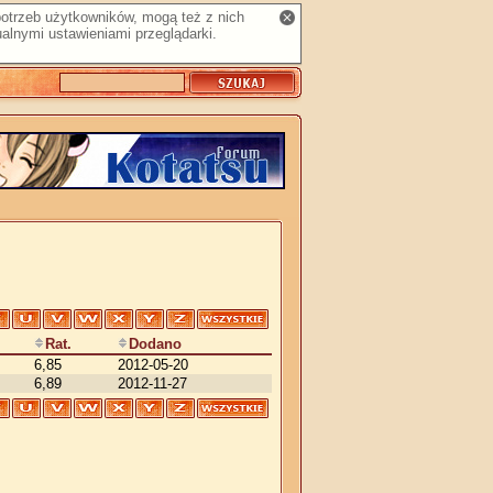
 potrzeb użytkowników, mogą też z nich
alnymi ustawieniami przeglądarki.
Rat.
Dodano
6,85
2012-05-20
6,89
2012-11-27