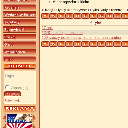
Autor ogryzka: ukloim
Kanji
tytuły alternatywne
tylko tytuły z recenzją
Tytuł
17-sai.
#DRCL midnight children
100 rzeczy do zrobienia, zanim zostanę zombie
Zapamiętaj
Rejestracja