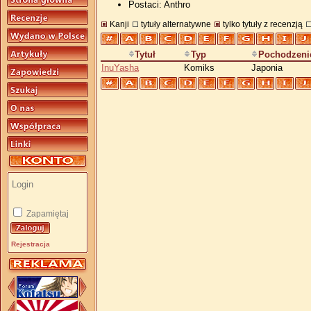
Postaci: Anthro
Kanji
tytuły alternatywne
tylko tytuły z recenzją
Tytuł
Typ
Pochodzeni
InuYasha
Komiks
Japonia
Zapamiętaj
Rejestracja