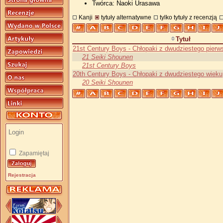
Twórca: Naoki Urasawa
Kanji
tytuły alternatywne
tylko tytuły z recenzją
Tytuł
21st Century Boys - Chłopaki z dwudziestego pier
21 Seiki Shounen
21st Century Boys
20th Century Boys - Chłopaki z dwudziestego wieku
20 Seiki Shounen
Zapamiętaj
Rejestracja