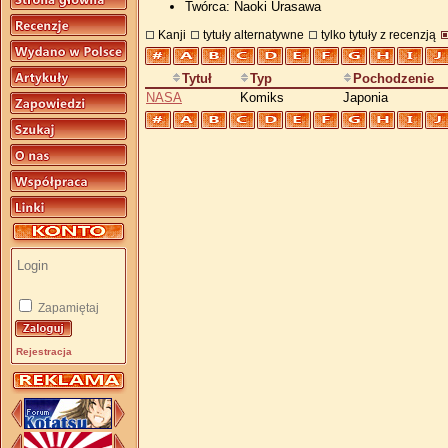
Twórca: Naoki Urasawa
Kanji
tytuły alternatywne
tylko tytuły z recenzją
Tytuł
Typ
Pochodzenie
NASA
Komiks
Japonia
Zapamiętaj
Rejestracja