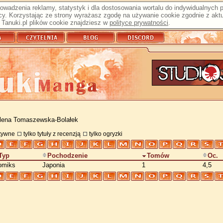
prowadzenia reklamy, statystyk i dla dostosowania wortalu do indywidualnych
y. Korzystając ze strony wyrażasz zgodę na używanie cookie zgodnie z aktu
Tanuki.pl plików cookie znajdziesz w
polityce prywatności
.
lena Tomaszewska-Bolałek
atywne
tylko tytuły z recenzją
tylko ogryzki
Typ
Pochodzenie
Tomów
Oc.
omiks
Japonia
1
4,5