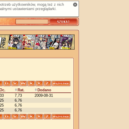
 potrzeb użytkowników, mogą też z nich
alnymi ustawieniami przeglądarki.
Oc.
Rat.
Dodano
,33
7,73
2009-08-31
,25
6,76
,25
6,76
,25
6,76