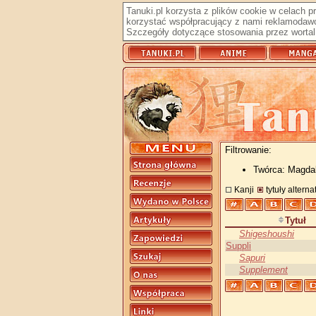
Tanuki.pl korzysta z plików cookie w celach 
korzystać współpracujący z nami reklamodawc
Szczegóły dotyczące stosowania przez wortal 
Filtrowanie:
Twórca: Magda
Kanji
tytuły altern
Tytuł
Shigeshoushi
Suppli
Sapuri
Supplement