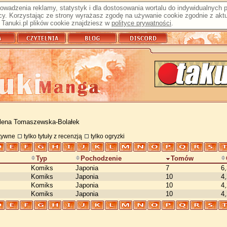
prowadzenia reklamy, statystyk i dla dostosowania wortalu do indywidualnych
y. Korzystając ze strony wyrażasz zgodę na używanie cookie zgodnie z aktu
Tanuki.pl plików cookie znajdziesz w
polityce prywatności
.
lena Tomaszewska-Bolałek
atywne
tylko tytuły z recenzją
tylko ogryzki
Typ
Pochodzenie
Tomów
Komiks
Japonia
7
6
Komiks
Japonia
10
4
Komiks
Japonia
10
4
Komiks
Japonia
10
4