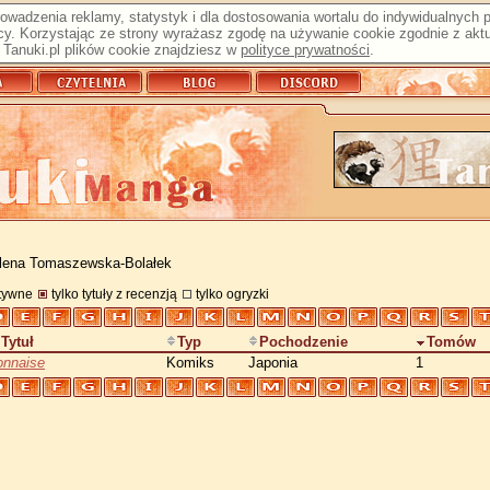
prowadzenia reklamy, statystyk i dla dostosowania wortalu do indywidualnych
y. Korzystając ze strony wyrażasz zgodę na używanie cookie zgodnie z aktu
Tanuki.pl plików cookie znajdziesz w
polityce prywatności
.
lena Tomaszewska-Bolałek
atywne
tylko tytuły z recenzją
tylko ogryzki
Tytuł
Typ
Pochodzenie
Tomów
onnaise
Komiks
Japonia
1