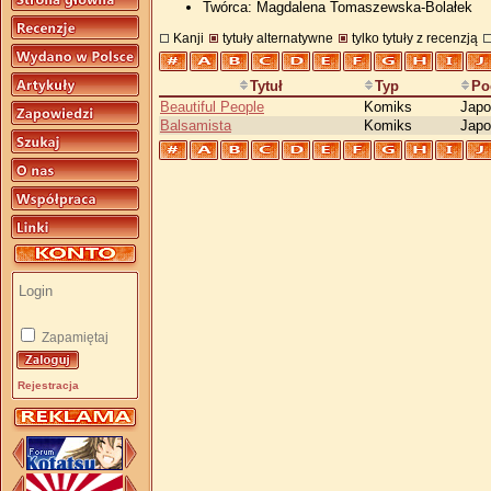
Twórca: Magdalena Tomaszewska-Bolałek
Kanji
tytuły alternatywne
tylko tytuły z recenzją
Tytuł
Typ
Po
Beautiful People
Komiks
Japo
Balsamista
Komiks
Japo
Zapamiętaj
Rejestracja