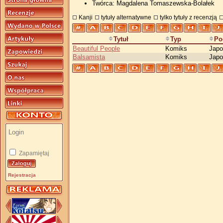
Twórca: Magdalena Tomaszewska-Bolałek
Kanji
tytuły alternatywne
tylko tytuły z recenzją
Tytuł
Typ
Po
Beautiful People
Komiks
Japo
Balsamista
Komiks
Japo
Zapamiętaj
Rejestracja