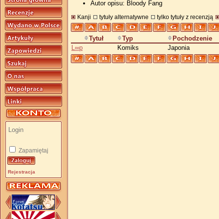
Autor opisu: Bloody Fang
Kanji
tytuły alternatywne
tylko tytuły z recenzją
Tytuł
Typ
Pochodzenie
L∞p
Komiks
Japonia
Zapamiętaj
Rejestracja