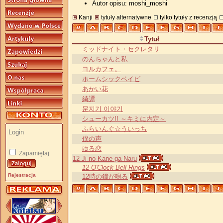
Autor opisu: moshi_moshi
Kanji
tytuły alternatywne
tylko tytuły z recenzją
Tytuł
ミッドナイト・セクレタリ
のんちゃんと私
ヨルカフェ。
ホームシックベイビ
あかい花
綺譚
문지기 이야기
シューカツ!! ～キミに内定～
ふらいんぐ☆ういっち
僕の声
ゆる恋
Zapamiętaj
12 Ji no Kane ga Naru
12 O'Clock Bell Rings
Rejestracja
12時の鐘が鳴る