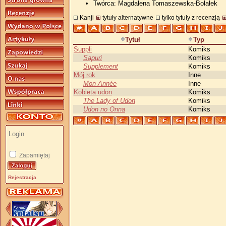
Twórca: Magdalena Tomaszewska-Bolałek
Kanji
tytuły alternatywne
tylko tytuły z recenzją
Tytuł
Typ
Suppli
Komiks
Sapuri
Komiks
Supplement
Komiks
Mój rok
Inne
Mon Année
Inne
Kobieta udon
Komiks
The Lady of Udon
Komiks
Udon no Onna
Komiks
Zapamiętaj
Rejestracja