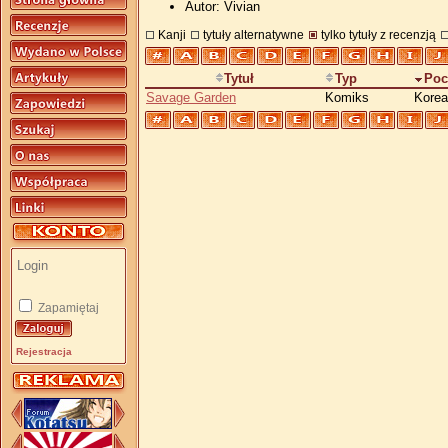
Autor: Vivian
Kanji
tytuły alternatywne
tylko tytuły z recenzją
Tytuł
Typ
Poc
Savage Garden
Komiks
Korea
Zapamiętaj
Rejestracja