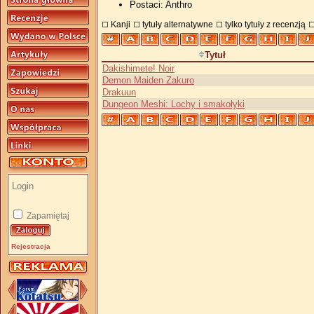
Postaci: Anthro
Kanji
tytuły alternatywne
tylko tytuły z recenzją
Tytuł
Dakishimete! Noir
Demon Maiden Zakuro
Drakuun
Dungeon Meshi: Lochy i smakołyki
Zapamiętaj
Rejestracja