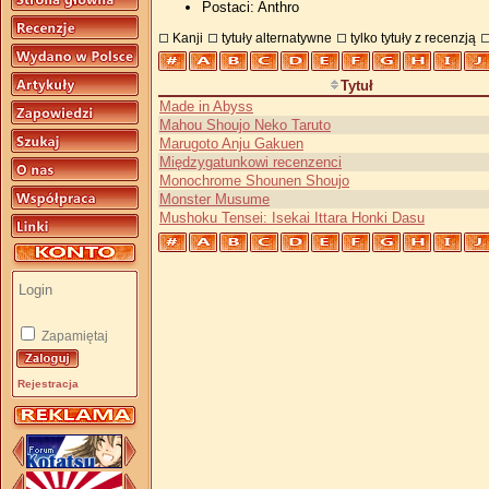
Postaci: Anthro
Kanji
tytuły alternatywne
tylko tytuły z recenzją
Tytuł
Made in Abyss
Mahou Shoujo Neko Taruto
Marugoto Anju Gakuen
Międzygatunkowi recenzenci
Monochrome Shounen Shoujo
Monster Musume
Mushoku Tensei: Isekai Ittara Honki Dasu
Zapamiętaj
Rejestracja