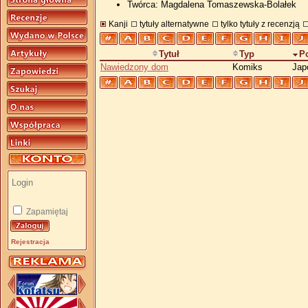
Twórca: Magdalena Tomaszewska-Bolałek
Kanji
tytuły alternatywne
tylko tytuły z recenzją
Tytuł
Typ
P
Nawiedzony dom
Komiks
Jap
Zapamiętaj
Rejestracja