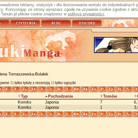
prowadzenia reklamy, statystyk i dla dostosowania wortalu do indywidualnych
y. Korzystając ze strony wyrażasz zgodę na używanie cookie zgodnie z aktu
Tanuki.pl plików cookie znajdziesz w
polityce prywatności
.
lena Tomaszewska-Bolałek
atywne
tylko tytuły z recenzją
tylko ogryzki
Typ
Pochodzenie
Tomów
Komiks
Japonia
7
6,
Komiks
Japonia
1
3,