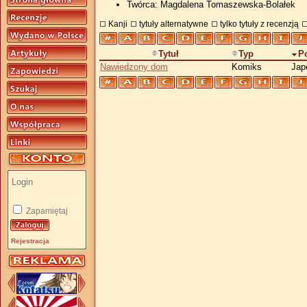
Twórca: Magdalena Tomaszewska-Bolałek
Kanji
tytuły alternatywne
tylko tytuły z recenzją
Tytuł
Typ
P
Nawiedzony dom
Komiks
Jap
Zapamiętaj
Rejestracja