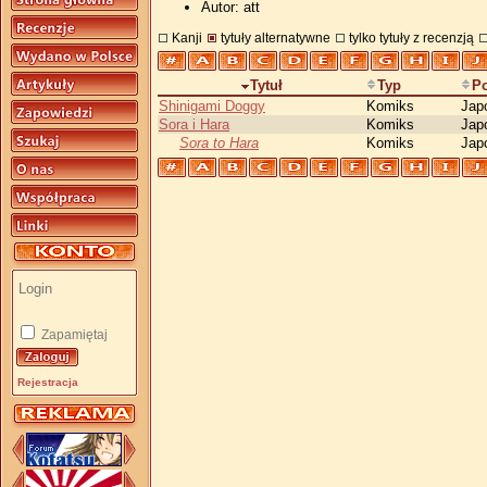
Autor: att
Kanji
tytuły alternatywne
tylko tytuły z recenzją
Tytuł
Typ
P
Shinigami Doggy
Komiks
Jap
Sora i Hara
Komiks
Jap
Sora to Hara
Komiks
Jap
Zapamiętaj
Rejestracja