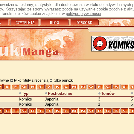
prowadzenia reklamy, statystyk i dla dostosowania wortalu do indywidualnych
y. Korzystając ze strony wyrażasz zgodę na używanie cookie zgodnie z aktu
Tanuki.pl plików cookie znajdziesz w
polityce prywatności
.
atywne
tylko tytuły z recenzją
tylko ogryzki
Typ
Pochodzenie
Tomów
Komiks
Japonia
3
5
Komiks
Japonia
1
6