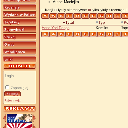
Autor: Maciejka
Kanji
tytuły alternatywne
tylko tytuły z recenzją
Tytuł
Typ
Po
Hana Yori Dango
Komiks
Jap
Zapamiętaj
Rejestracja