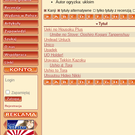
Autor ogryzka: ukloim
Kanji
tytuły alternatywne
tylko tytuły z recenzją
Tytuł
Ueki no Housoku Plus
Umibe no Stove: Ooshiro Kogani Tanpenshuu
Undead Unluck
Unico
Upadek
UQ Holder!
Urayasu Tekkin Kazoku
Ushio & Tora
Ushio to Tora
Utsuutsu Hideo Nikki
Zapamiętaj
Rejestracja