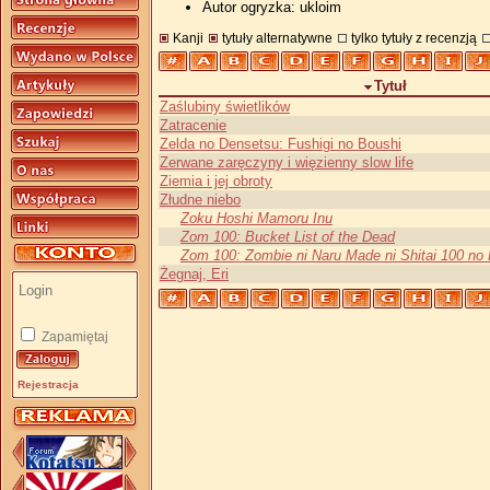
Autor ogryzka: ukloim
Kanji
tytuły alternatywne
tylko tytuły z recenzją
Tytuł
Zaślubiny świetlików
Zatracenie
Zelda no Densetsu: Fushigi no Boushi
Zerwane zaręczyny i więzienny slow life
Ziemia i jej obroty
Złudne niebo
Zoku Hoshi Mamoru Inu
Zom 100: Bucket List of the Dead
Zom 100: Zombie ni Naru Made ni Shitai 100 no
Żegnaj, Eri
Zapamiętaj
Rejestracja