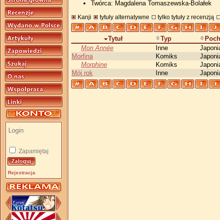
Twórca: Magdalena Tomaszewska-Bolałek
Kanji
tytuły alternatywne
tylko tytuły z recenzją
Tytuł
Typ
Poch
Mon Année
Inne
Japoni
Morfina
Komiks
Japoni
Morphine
Komiks
Japoni
Mój rok
Inne
Japoni
Zapamiętaj
Rejestracja